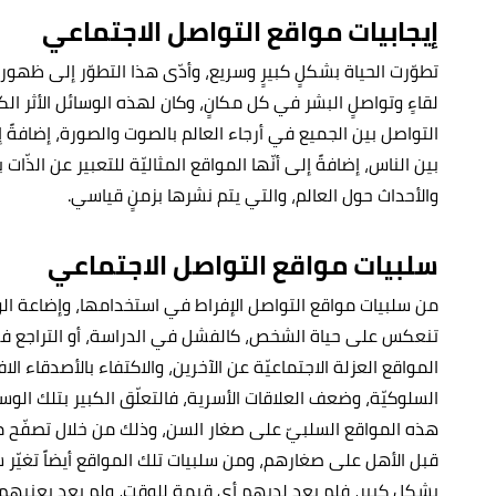
إيجابيات مواقع التواصل الاجتماعي
تطوّرت الحياة بشكلٍ كبيرٍ وسريع، وأدّى هذا التطوّر إلى ظه
لقاءٍ وتواصلٍ البشر في كل مكانٍ، وكان لهذه الوسائل الأثر ا
التواصل بين الجميع في أرجاء العالم بالصوت والصورة، إضافةً
بين الناس، إضافةً إلى أنّها المواقع المثاليّة للتعبير عن الذّات
والأحداث حول العالم، والتي يتم نشرها بزمنٍ قياسي.
سلبيات مواقع التواصل الاجتماعي
من سلبيات مواقع التواصل الإفراط في استخدامها، وإضاعة الو
تنعكس على حياة الشخص، كالفشل في الدراسة، أو التراجع في 
المواقع العزلة الاجتماعيّة عن الآخرين، والاكتفاء بالأصدقاء ال
السلوكيّة، وضعف العلاقات الأسرية، فالتعلّق الكبير بتلك الوسا
هذه المواقع السلبيّ على صغار السن، وذلك من خلال تصفّح ما
قبل الأهل على صغارهم، ومن سلبيات تلك المواقع أيضاً تغي
بشكلٍ كبير، فلم يعد لديهم أي قيمة للوقت، ولم يعد يعني