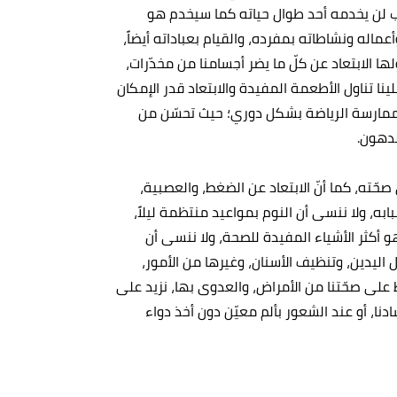
باب لن يخدمه أحد طوال حياته كما سيخدم هو
عماله ونشاطاته بمفرده، والقيام بعباداته أيضاً،
وّلها الابتعاد عن كلّ ما يضر أجسامنا من مخدّرات،
نا تناول الأطعمة المفيدة والابتعاد قدر الإمكان
 ممارسة الرياضة بشكل دوري؛ حيث تحسّن من
لدهون.
ّته، كما أنّ الابتعاد عن الضغط، والعصبية،
ه، ولا ننسى أن النوم بمواعيد منتظمة ليلاً،
و أكثر الأشياء المفيدة للصحة، ولا ننسى أن
ليدين، وتنظيف الأسنان، وغيرها من الأمور،
 على صحّتنا من الأمراض، والعدوى بها، نزيد على
ا، أو عند الشعور بألم معيّن دون أخذ دواء