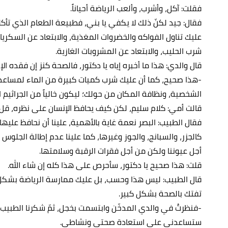
فقلت: آكل، وأشرب، وألعب الرياضة أحياناً.
فقال: جيد لكنّ ذلك لا يكفي يا بني، فطبيعة الطعام الذي تأك
عليك تناول الفواكه والخضروات المغذية، والابتعاد عن السكريات
شرب الحليب، والابتعاد عن المشروبات الغازية.
قال والدي: هذا ما أخبره إياه يا دكتور، فالصحة كنز إن فقده الإ
-هذا صحيح، كما أن عليك شرب كميات كبيرة من الماء لمساعد
الشخصية، ونظافة المكان من حولك؛ ليكون خالياً من الجراثيم ا
قالت أمي: كلام سليم، لكن كيف يحافظ الإنسان على نظره، قل 
فقال الطبيب: البصر نعمة غاية بالأهمية، علينا أن نحافظ عليها
كالجزر، والسبانج، والجوز وغيرها، كما علينا عدم إطالة الجلوس
أجل عيوننا ولكن من أجل فقرات الرقبة وسلامتها.
قلت: هذا صحيح يا دكتور، سأحرص على هذا كله إن شاء الله.
قال الطبيب: ليس هذا وحسب، بل عليك ممارسة الرياضة بشكل دو
تفتك بالصحة بشكل كبير.
-فنظرتُ في والدي المدخّن وابتسمت بخجل، ثمّ شكرنا الطبيب 
ستساعدني على استعادة صحتي ونشاطي.