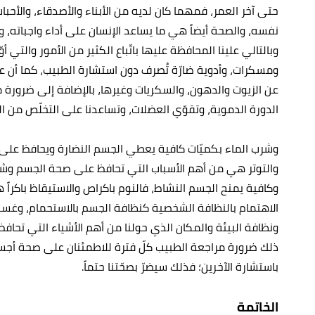
حتى آخر العمر، فمهما كان لديه من الأبناء والأصدقاء، والأح
نفسه، والصحة أيضاً هي ما يساعد الإنسان على أداء واجباته، وأ
وبالتالي علينا المحافظة عليها باتّباع الكثير من الأمور والتي أ
ومسكرات، وأدوية ضارّة تُصرف دون استشارة الطبيب، كما أن علي
عن الزيوت والدهون، والسكريات وغيرها، بالإضافة إلى ضرورة
الدورة الدموية، وتقوّي العضلات، وتساعدنا على التخلّص من ا
وشرب الماء بكميّات كافية يعطي الجسم النضارة ويحافظ على صح
والتوتر هي من أهم الأسباب التي تحافظ على صحة الجسم وشباب
وكافية يمنح الجسم النشاط، فالنوم باكراص والاستيقاظ باكراً ه
الاهتمام بالنظافة الشخصية كنظافة الجسم بالاستحمام، وغسل ا
ونظافة البيئة والمكان الذي حولنا من أهم الأشياء التي تحافظ
ذلك ضرورة مراجعة الطبيب كلّ فترة للاطمئنان على صحة أجسادن
باستشارة الآخرين؛ فذلك سيضرّ بصحّتنا حتماً.
الخاتمة