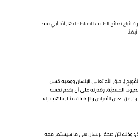
 اتّباع نصائح الطبيب للحفاظ عليها، أمّا أبي فقد
ضاً.
َنِ تَقْوِيمٍ )، خلق الله تعالى الإنسان ووهبه حُسن
لعيوب الجسديّة، وقدرته على أن يخدم نفسه
تكون من بعض الأمراض والإعاقات مثلا، فلهم جزاء
ق؛ وذلك لأنّ صحة الإنسان هي ما سيستمر معه