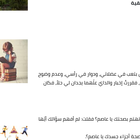
قية
حس بتعب في عضلاتي، ودوار في رأسي، وعدم وضوح
فقررتُ إخبار والدايّ علّهما يجدان لي حلاً، فكان
تهتم بصحتك يا عاصم؟ فقلت: لم أفهم سؤالك أيّها
صحة أجزاء جسدك يا عاصم؟.