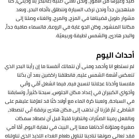
صيد وغيرها من الأمور، ونحن نغنّي أغنية (عالبحر يلّا وديني)، كنّا
مبتهجين جداً ونحن نركب السيارة وننطلق باتّجاه البحر، وبعد
مشوار طويل قضيناها في المزح، والمرح، والغناء وصلنا إلى
مكاننا المنشود، وكان الجو غاية في الروعة، فالسماء صافية جداً،
والبحر هادئ، والشمس لطيفة وربيعيّة.
أحداث اليوم
لم نستطع انا وأحمد ومنى أن نتمالك أنفسنا ما إن رأينا البحر الذي
تنعكس أشعة الشمس عليه، فانطلقنا راكضين بعد أن بدّلنا
ملابسنا وأخذنا عجلاتنا لنسبح فيه، فيما انشغل أمّي وأبي
وأخواي الكبيران في إعداد مكان الجلوس، سبحنا كثيراً، وتسابقنا
في السباحة، ولعبنا كرة الماء مع أولاد كنّا قد تعرّفنا عليهم على
الشاطئ، ثمّ قرّرنا أن نذهب إلى مكان هادئ برفقة أبي لنصطاد،
وبالفعل رمينا الصنّارات وانتظرنا قليلاً قبل أن نصطاد سمكات
صغيرة وملوّنة أخذناها معنا إلى البيت في نهاية اليوم، أمّا أمي
فقد تعالى صوتها تنادينا لتناول طعام الغداء اللذيذ الذي تناولناه