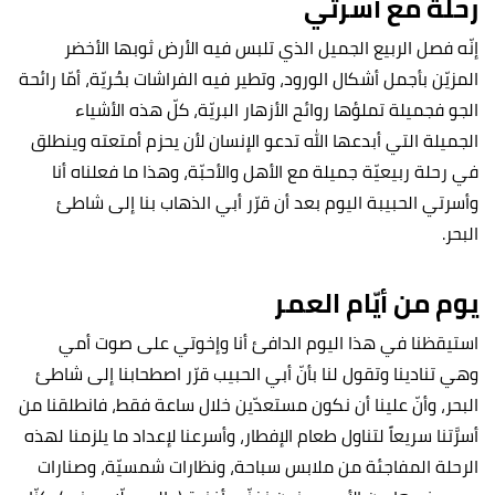
رحلة مع أسرتي
إنّه فصل الربيع الجميل الذي تلبس فيه الأرض ثوبها الأخضر
المزيّن بأجمل أشكال الورود، وتطير فيه الفراشات بحُريّة، أمّا رائحة
الجو فجميلة تملؤها روائح الأزهار البريّة، كلّ هذه الأشياء
الجميلة التي أبدعها الله تدعو الإنسان لأن يحزم أمتعته وينطلق
في رحلة ربيعيّة جميلة مع الأهل والأحبّة، وهذا ما فعلناه أنا
وأسرتي الحبيبة اليوم بعد أن قرّر أبي الذهاب بنا إلى شاطئ
البحر.
يوم من أيّام العمر
استيقظنا في هذا اليوم الدافئ أنا وإخوتي على صوت أمي
وهي تنادينا وتقول لنا بأنّ أبي الحبيب قرّر اصطحابنا إلى شاطئ
البحر، وأنّ علينا أن نكون مستعدّين خلال ساعة فقط، فانطلقنا من
أسرَّتنا سريعاً لتناول طعام الإفطار، وأسرعنا لإعداد ما يلزمنا لهذه
الرحلة المفاجئة من ملابس سباحة، ونظارات شمسيّة، وصنارات