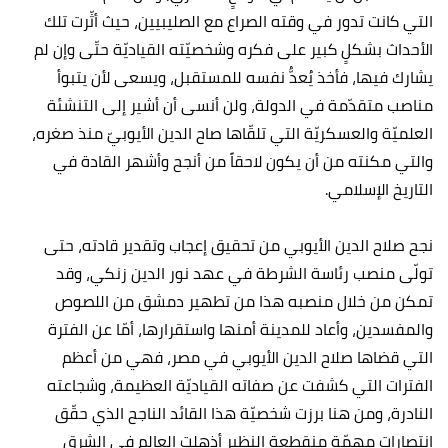
التي كانت تدور في وقته الصراع مع الصليبيين، حيث أثّرت تلك
الأحداث بشكلٍ كبير على فكره وشخصيّته القياديّة حتّى وإن لم
يشارك فيها، فأخذ يُعدُّ نفسه للمستقبل، ويسعى لأن يتبوأ
مناصب متقدّمة في الدولة، ولن أنسى أن أشير إلى التنشئة
العلميّة والعسكريّة التي تلقّاها صاح الدين الأيوبيّ منذ صغره،
والتي مكنته من أن يكون لاحقاً من أنجح وأشهر القادة في
التاريخ الإسلامي.
نجح صلاح الدين الأيوبي من تحقيق إعجاب وتقدير قادته، حتى
تولّى منصب رئاسة الشرطة في عهد نور الدين زنكي، وقد
تمكن من خلال منصبه هذا من تطهير دمشق من اللصوص
والمفسدين، وأعاد للمدينة أمنها واستقرارها، أمّا عن الفترة
التي قضاها صلاح الدين الأيوبي في مصر، فهي من أعظم
الفترات التي كشفت عن صفاته القياديّة العظيمة، وشجاعته
النادرة، ومن هنا برزت شخصيّة هذا القائد الناجح الذي حقّق
انتصارات مهمّة منقطعة النظير أذهلت العالم في الشرق