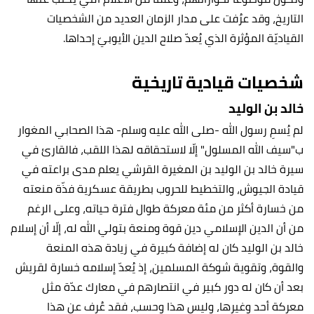
التاريخ، وقد عرُفت على مدار الزمان العديد من الشخصيات
القياديّة المؤثرة الذي يُعدّ صلاح الدين الأيوبيّ إحداها.
شخصيات قيادية تاريخية
خالد بن الوليد
لم يُسمِ رسول الله -صلى الله عليه وسلم- هذا الصحابي المغوار
ب"سيف الله المسلول" إلّا لاستحقاقه لهذا اللقب، فالقارئ في
سيرة خالد بن الوليد بن المغيرة القرشي يعلم مدى براعته في
قيادة الجيوش، والتخطيط للحروب بطريقة عسكرية فذّة منعته
من خسارة أكثر من مئة معركة طوال فترة حياته، وعلى الرغم
من أن الدين الإسلامي دين قوة ومنعة بتولي الله له، إلّا أن إسلام
خالد بن الوليد كان له إضافة كبيرة في زيادة هذه المنعة
والقوة، وتقوية شوكة المسلمين، إذ يُعدّ إسلامه خسارة لقريش
بعد أن كان له دور كبير في انتصارهم في معارك عدّة مثل
معركة أحد وغيرها، وليس هذا وحسب، فقد عُرف عن هذا