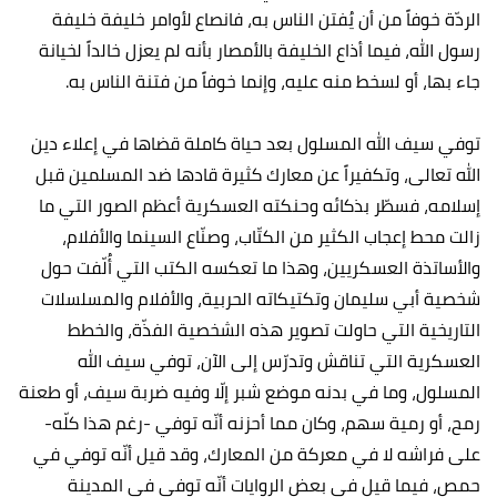
الردّة خوفاً من أن يُفتن الناس به، فانصاع لأوامر خليفة خليفة
رسول الله، فيما أذاع الخليفة بالأمصار بأنه لم يعزل خالداً لخيانة
جاء بها، أو لسخط منه عليه، وإنما خوفاً من فتنة الناس به.
توفي سيف الله المسلول بعد حياة كاملة قضاها في إعلاء دين
الله تعالى، وتكفيراً عن معارك كثيرة قادها ضد المسلمين قبل
إسلامه، فسطّر بذكائه وحنكته العسكرية أعظم الصور التي ما
زالت محط إعجاب الكثير من الكتّاب، وصنّاع السينما والأفلام،
والأساتذة العسكريين، وهذا ما تعكسه الكتب التي أُلّفت حول
شخصية أبي سليمان وتكتيكاته الحربية، والأفلام والمسلسلات
التاريخية التي حاولت تصوير هذه الشخصية الفذّة، والخطط
العسكرية التي تناقش وتدرّس إلى الآن، توفي سيف الله
المسلول، وما في بدنه موضع شبر إلّا وفيه ضربة سيف، أو طعنة
رمح، أو رمية سهم، وكان مما أحزنه أنّه توفي -رغم هذا كلّه-
على فراشه لا في معركة من المعارك، وقد قيل أنّه توفي في
حمص، فيما قيل في بعض الروايات أنّه توفي في المدينة