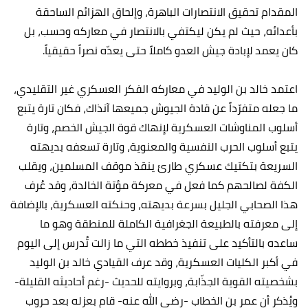
المقدام تحقيق الانتصارات الباهرة، وإلحاق الهزائم الساحقة
بأعدائه، حيث لم يكن ليكتفي بالانتصار في معاركه وحسب، بل
كان يعمد لإبادة جيش العدو كاملاً حتى يعدّه نصراً حقيقياً.
اعتمد خالد بن الوليد في معاركه الفكر العسكري غير التقليدي،
ما جعله متفرّداً عن قادة الجيوش جميعها آنذاك، فكان تارة يتبع
أسلوب المناوشات العسكرية لإنهاك قوة الجيش الخصم، وتارة
يتبع أسلوب الحرب النفسية والمعنوية، وتارة تسعفه بديهته
السريعة بتكتيك عسكري طارئ ينقذ موقف المسلمين، ويقلب
الكفة لصالحهم كما فعل في معركة مؤتة الخالدة، وقد عُرف
هذا الصحابي الجليل بسرعة بديهته، وحنكته العسكرية، بالإضافة
إلى معرفته بالطبيعة الجغرافية الكاملة للمنطقة وهو ما
ساعده بالتأكيد على تنفيذ خططه التي ما زالت تُدرس إلى اليوم
في أكبر الكليات العسكرية، وقد عرف القيادي خالد بن الوليد
بشخصيته القوية الجذّابة، وبروايته للحديث -رغم أحاديثه القليلة-
ويُذكر أن عمر بن الخطاب -رضي الله عنه- قام بعزله بعد حروب