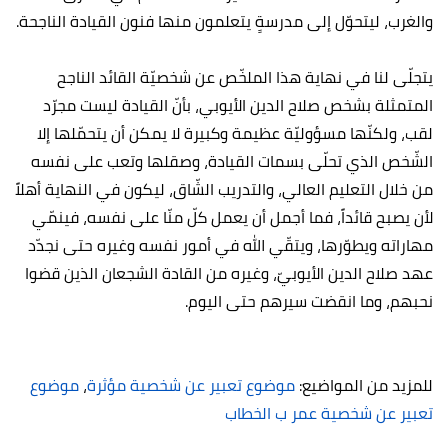
والغرب، ليتحوّل إلى مدرسةٍ يتعلمون منها فنون القيادة الناجحة.
يتجلّى لنا في نهاية هذا الملخّص عن شخصيّة القائد الناجح
المتمثلة بشخص صلاح الدين الأيوبي، بأنّ القيادة ليست مجرّد
لقب، ولكنّها مسؤوليّة عظيمة وكبيرة لا يمكن أن يتحمّلها إلا
الشّخص الذي تحلّى بسمات القيادة، وصقلها وتعب على نفسه
من خلال التعليم العالي، والتدريب الشّاق، ليكون في النهاية أهلاً
لأن يصبح قائداً، فما أجمل أن يعمل كلّ منّا على نفسه، فينمّي
مهاراته ويطوّرها، ويتقّي الله في أمور نفسه وغيره حتى نجدّد
عهد صلاح الدين الأيوبيّ، وغيره من القادة الشجعان الذين قضوا
نحبهم، وما انقضت سيرهم حتى اليوم.
للمزيد من المواضيع:
موضوع تعبير عن شخصية مؤثرة
،
موضوع
تعبير عن شخصية عمر ب الخطاب