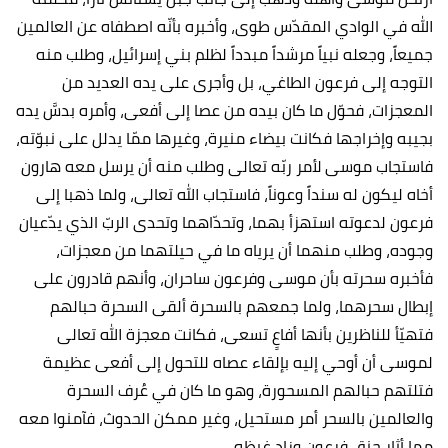
الله في الوادي المقدّس طوى، وأخبره بأنّه اصطفاه عن العالمين
جميعاً، وجعله نبياً مرشداً مبدداً لظلم بني إسرائيل، وطلب منه
التوجه إلى فرعون الطاغي، بل وأجرى على يده العديد من
المعجزات، فحوّل ما كان بيده من عصا إلى أفعى، وأمره بدسَّ يده
بجيبه وإخراجها فكانت بيضاء منيرة، وغيرها ممّا يدلل على نبوّته،
فاستجاب موسى لأمر ربّه تعالى وطلب منه أن يرسل معه هارون
أخاه ليكون له سنداً وعوناً، فاستجاب الله تعالى، ولما ذهبا إلى
فرعون لدعوته استهزأ بهما، وتحدّاهما وتحدى الربّ الذي يدّعيان
وجوده، وطلب منهما أن يرياه ما في حيلتهما من معجزات،
فأخبره سحرته بأن موسى وفرعون ساحران، وأنهم قادرون على
إبطال سحرهما، ولما جمعهم بالسحرة ألقى السحرة حبالهم
فتهيّأ للناظرين بأنها أفاعٍ تسعى، فكانت معجزة الله تعالى
لموسى أن أوحي إليه بإلقاء عصاه للتحول إلى أفعى عظيمة
فتلتهم حبالهم المسحورة، وهو ما كان في عُرف السحرة
والعالمين بالسحر أمر مستحيل، وغير ممكن الحدوث، فآمنوا معه
مما أثار حنق فرعون وزاد غيظه.