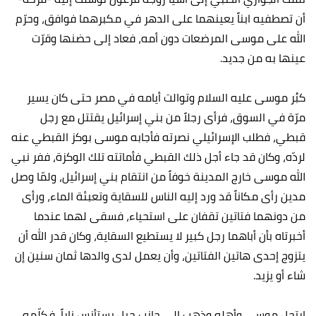
أن تصطفيه ابناً يعينهما على الدهر في مكبرهما فوافق، وحرّم
الله على موسى المرضعات دون أمه، فعاد إلى حضنها وقرّت
عينها به من جديد.
كبُر موسى عليه السلام وتوالت أيامه في مصر حتى كان يسير
مرّة في السوق، فرأى رجلاً من بني إسرائيل يقتتل مع رجل
قبطي، فطلب الإسرائيلي نصرته فأجابه موسى بوكز القبطي عنه
لردّه، وكان قد جاء أجل ذلك القبطي فأماتته تلك الوكزة، ففر نبي
الله موسى خارج المدينة خوفاً من انتقام بني إسرائيل، ولمّا وصل
مدين رأى مكاناً قد ورد إليه الناس للسقاية وتعبئة الماء، ورأى
من دونهما فتاتين تقفان على استحياء، فسقى لهما عندما
أخبرتاه بأن أباهما رجل كبير لا يستطيع السقاية، وكان قدر الله أن
يتزوج إحدى هاتين الفتاتين، وأن يعمل لدى والدها ثمان سنين إن
شاء أو يزيد.
ارتحل موسى وأهله وذهب إلى جانب جبل يستأنس ناراً، فكلّمه