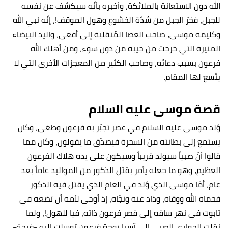
الله دون الاستعانة بالملائكة، وأخبره بأنّه سيكشف عن نفسه
للجبل، فخرّ الجبل من شدّة الخشوع وهول الموقف!، إنّه نبي الله
وكليمه موسى، صاحب العصا المُنقلبة إلى أفعى، واليد البيضاء
المنيرة التي خرجت من جيبه من دون سوء، ومن أهلك الله
فرعون بسبب دعائه، وصاحب الكثير من المعجزات الأخرى التي لا
يتّسع لها المقام.
قصة موسى عليه السلام
وُلد موسى عليه السلام في عصر تجبّر به فرعون وطغى، وكان
يستمع إلى بطانته من السحرة فيصدّق ما يقولون، وكان مما
قالوا أنّ صبياً سيولد قريباً وسيكون على يده هلاك الفرعون
العظيم، وهو ما جعله يأمر بقتل الذكور من المواليد عاماً بعد
عام، أمّا موسى الذي وُلد في العام الذي يقتل فيه الذكور
فحماه الله ووقاه، وذاد عنه ونجّاه، إذ أوحى لأمه أن تضعه في
تابوت في نهر ساقه إلى قصر فرعون ذاته، فيا للهول!، ولما
نقلت الجواري الصبي إلى آسيا زوجة فرعون توسلت إليه -فرحة-