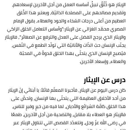
الإيثار هو خُلُقٌ نبيلٌ أساسه العمل من أجل الآخرين لإسعادهم،
وتقديم مصالحهم على المصلحة الذاتيّة، ويعتبر هذا الخُلق
العظيم من أعلى درجات السّخاء والجود والعطاء، يقول الإمام
المصري محمّد الغزالي عن الإيثار:"وأساس التعامل الخلق الزاكي
والإيثار الذي يرجح الفضل على العدل والترفع عن الصغائر"، فالإيثار
يجنّب الإنسان حبّ الذّات والأنانيّة التي تولّد الطمع في النّفس،
فيّصبح الإنسان الذي يتحلّى بهذا الخلق قدوةً في المحبّة
والعطاء، وإسعاد الآخرين.
درس عن الإيثار
كان درس اليوم عن الإيثار، فأخبرنا المعلّم قائلاً: يا أبنائي إنّ الإيثار
من أحد الأخلاق العظيمة التي يتحلّى بها الإنسان، وتحضّ على
هذا الخلق كافّة الشرائع والأديان، لما فيه من خيرٍ وفيرٍ للناس،
فالإيثار هو العطاء بلا مقابل، والتضحية من أجل الآخرين، طمعًا
في رضى الله عزّ وجل، وتتعدّد القصص التي تتناول الإيثار عبر