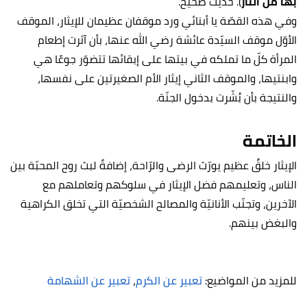
بها من النّار
). حديث صحيح.
وفي هذه القصّة يا أبنائي ورد موقفان عظيمان للإيثار، الموقف
الأوّل موقف السيّدة عائشة رضي الله عنها، بأن آثرت إطعام
المرأة كلّ ما تملكه في بيتها على إبقائها تتضوّر جوعًا هي
وابنتيها، والموقف الثاني إيثار الأم الصغيرتين على نفسها،
والنتيجة بأن بُشّرت بدخول الجنّة.
الخاتمة
الإيثار خلقٌ عظيم يورّث الرضى والرّاحة، إضافةً لبث روح المحبّة بين
الناس، وتعليمهم فضل الإيثار في سلوكهم وتعاملهم مع
الآخرين، وتجنّب الأنانيّة والمصالح الشخصيّة التي تخلق الكراهية
والبغض بينهم.
للمزيد من المواضيع:
تعبير عن الكرم
،
تعبير عن الشهامة