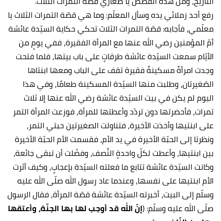
التاريخ، ومن هذه القصص يا صغاري قصّة التمرات الثلاث.
رفع أحد زملائي يده وسأل المعلّم: وما هي قصّة التمرات الثلاث يا
معلّمي، فأجابه: قصّة التمرات الثلاث تحكي حكاية السيّدة عائشة
أمّ المؤمنين رضي الله عنها مع المرأة الفقيرة، ففي يومٍ من
الأيّام سمعت السيّدة عائشة طرقاتٍ على باب بيتها، فلما فتحت
وجدت امرأةً مسكينةً فقيرة تقف على الباب ومعها ابنتاها
الصّغيرتان، وطلبت منها السيّدة المسكينة طعامًا، وفي هذا
اليوم لم يكن في بيت السيّدة عائشة رضي الله عنها إلا ثلاث
تمرات، فأحضرتها دون تردّد وأعطتها للمرأة، فوزعت المرأة التمر
على ابنتيها وأخذت الأخيرة، فتناولت الصغيرتين حبتي التمر،
ونظرتا إلى الحبّة الأخيرة في يد الأم، فقسمت الأم الحبّة الأخيرة
بين ابنتيها، وأعطت لكلّ واحدةٍ النِّصف، وفضّلت أن تبقى جائعة،
وكانت السيّدة عائشة تتابع ما فعلته السيّدة بإعجابٍ، وكيف آثرت
الأم ابنتيها على نفسها، وعندما عاد رسول الله صلّى الله عليه
وسلّم إلى البيت، أخبرته السيّدة عائشة قصّة المرأة، فقال الرسول
صلّى الله عليه وسلّم: (
إنّ الله قد أوجب لها بها الجنّة، وأعتقها