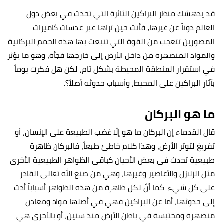
قد يدهشك منظر البراكين الثائرة التي تحدث في بعض دول
العالم دوناً عن غيرها، فأنت حين تراها عبر عدسات كاميرات
المصورين تتعجب من القوة التي تنبعث بها هذه الحمم البركانية
والمواد المنصهرة من داخل الأرض إلى خارجها فجأة، وهو ما يؤثر
في استقرار المنطقة المحيطة بشكل تام، لكن هل فكرت يوماً
بآثار البراكين على المحيط، وأسباب حدوثه أصلاً؟.
ما هو البركان
قال القدماء إن البركان ما هو إلّا غضب الطبيعة على الإنسان، أو
تفريغ لتوتر الأرض، وهذا كلام خاطئ طبعاً، فالبركان ظاهرة
طبيعية تحدث في بعض الأحيان كباقي الظواهر الطبيعية الأخرى
مثل الزلازل والأعاصير وغيرها، وهي من صنع الله تعالى القادر
على كل شيء، كما أنّ لكل ظاهرة من هذه الظواهر أسباباً أدت
إلى حدوثها، أما عن البراكين فهي في أصلها مواد ومعادن
منصهرة ومحتبسة في باطن الأرض منذ سنين، أو بالأحرى هي