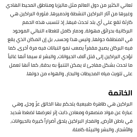
تعاني الكثير من دول العالم مثل ماليزيا ومناطق المحيط الهادي
وغيرها من آثار البراكين النشطة وتدميرها، فثورة البراكين هي
كارثة تقع على أي بلد تحدث فيها، إذ تتسبب هذه الحمم
البركانية بحرائق مهولة، ودمار كامل للغطاء النباتي الموجود
في المنطقة حولها، وليس هذا وحسب، بل إن المكان الذي يقع
فيه البركان يصبح مقفراً يصعب نمو النباتات فيه مرة أخرى، كما
تؤدي البراكين إلى قتل آلاف الحيوانات، والبشر لا سيما أنها غالباً
ما تحدث بشكل مفاجئ لا يمكن التنبؤ به بدقة، كما أنها تعمل
على تلويث مياه المحيطات والبحار، والهواء من حولها.
الخاتمة
البراكين هي ظاهرة طبيعية يتحكم بها الخالق عزّ وجل، وهي
عبارة عن مواد منصهرة ومعادن ذابت إثر تعرضها لضغط شديد
في باطن الأرض، وانفجار البراكين يلحق أضراراً كبيرة بالحيوانات،
والأشجار، والبشر والبيئة كاملة.