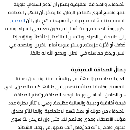
الأصدقاء، والصداقة الحقيقية يمكن أن تدوم لسنواتٍ طويلة
تنمو وتصبح أقوى كلما مر الزمان، ولا يمكن أن تنتهي الصداقة
الحقيقية نتيجةً لموقفٍ واحد، أو سوء تفاهمٍ عابر، لأن
الصديق
يكون وفيًا لصديقه، وبيت أسرارٍ له، يكون معه في السراء، ويقف
إلى جانبه في الضراء، ويلتمس له الأعذار إذا أخطأ، ويقوّيه إذا
ضَعُف أو فَتُرَت عزيمته، ويستر عيوبه أمام الآخرين، وينصحه في
السر، ويذكر محاسنه في العلن، ويدعو الله له دائمًا.
جمالُ الصداقة الحقيقية
تلعب الصداقة دورًا مهمًا في بناء شخصيتنا وتحسين صحتنا
النفسية،
وكلمة الصداقَة تتضمن في طياتها كلمة الصدق، الذي
هو الضامن الأساسي وربما الوحيد للصداقة، وتعتبر الصداقة
قيمة أخلاقية ودينية وإنسانية عظيمة، وهي لا تتأثر بكثرة عدد
الأصدقاء من حولك أو بمكانتهم الاجتماعية، وإنما تتأثر بصدق
هؤلاء الأصدقاء ومدى وفائهم لك، حتى وإن لم يكن لكَ سوى
صديقٍ واحد، إلا أنه قد يُعادل ألف صديق في وقت الشدائد