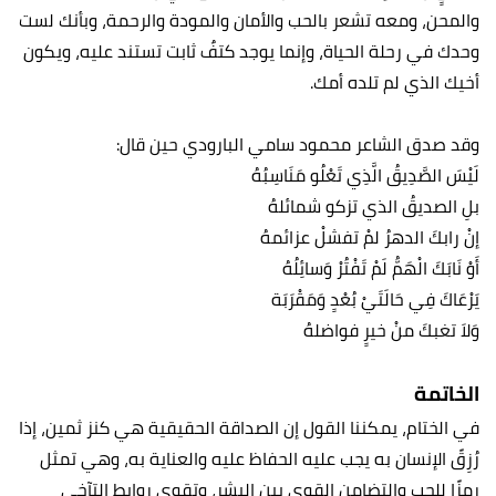
والمحن، ومعه تشعر بالحب والأمان والمودة والرحمة، وبأنك لست
وحدك في رحلة الحياة، وإنما يوجد كتفٌ ثابت تستند عليه، ويكون
أخيك الذي لم تلده أمك.
وقد صدق الشاعر محمود سامي البارودي حين قال:
لَيْسَ الصَّدِيقُ الَّذِي تَعْلُو مَنَاسِبُهُ
بلِ الصديقُ الذي تزكو شمائلهُ
إنْ رابكَ الدهرُ لمْ تفشلْ عزائمهُ
أَوْ نَابَكَ الْهَمُّ لَمْ تَفْتُرْ وَسائِلُهُ
يَرْعَاكَ فِي حَالَتَيْ بُعْدٍ وَمَقْرَبَة
وَلاَ تغبكَ منْ خيرٍ فواضلهُ
الخاتمة
في الختام، يمكننا القول إن الصداقة الحقيقية هي كنز ثمين، إذا
رُزِقً الإنسان به يجب عليه الحفاظ عليه والعناية به، وهي تمثل
رمزًا للحب والتضامن القوي بين البشر، وتقوي روابط التآخي