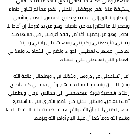
عليهما، وعلى حضنهما الدافئ الذي لا أجد مثله أبداً، فأبي
يستيقظ منذ الفجر ويوقظني لنصلي الفجر معاً ثم نتناول طعام
الإفطار وينطلق إلى عمله مع طلوع الشمس، ليعمل ويشقى
ويحضر لنا ما نحتاج إليه من حاجيات، وهو من يدافع عنّا إن أحاط بنا
الخطر، وهو من يحمينا، أمّا أمي فقد أغرقتني في حنانها منذ
ولادتي، فأرضعتني، وكبرتني، وسهرت على راحتي، وحزنت
لمرضي، فسهرت تعطيني الدواء، وتضع لي الكمادات، وتعدّ لي
العصائر التي تساعدني على الشفاء.
أمي تساعدني في دروسي وكذلك أبي، ويعلماني طاعة الله،
وحبّ الآخرين وتقديم المساعدة لهم، وأبي يعلمني كيف أصبح
رجلاً ذا شخصية قوية، فيصطحبني إلى مجالس الرجال، ويعلمني
آداب التعامل، والكثير الكثير من الأمور الأخرى التي لا أستطيع
عدّها، لكنني أعلم أنّ الأب والأم نعمة عظيمة علينا الحفاظ عليها،
وشكر الله دوماً كما أن علينا اتباع أوامر الله وبرّهما.