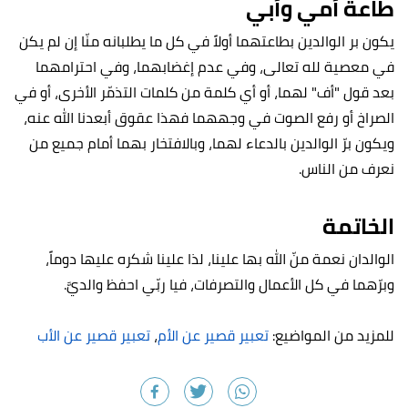
طاعة أمي وأبي
يكون بر الوالدين بطاعتهما أولاً في كل ما يطلبانه منّا إن لم يكن
في معصية لله تعالى، وفي عدم إغضابهما، وفي احترامهما
بعد قول "أف" لهما، أو أي كلمة من كلمات التذمّر الأخرى، أو في
الصراخ أو رفع الصوت في وجههما فهذا عقوق أبعدنا الله عنه،
ويكون برّ الوالدين بالدعاء لهما، وبالافتخار بهما أمام جميع من
نعرف من الناس.
الخاتمة
الوالدان نعمة منّ الله بها علينا، لذا علينا شكره عليها دوماً،
وبرّهما في كل الأعمال والتصرفات، فيا ربّي احفظ والديَّ.
للمزيد من المواضيع:
تعبير قصير عن الأم
،
تعبير قصير عن الأب