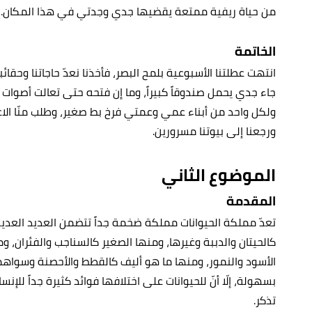
من حياة ريفية ممتعة يقضيها جدي وجدتي في هذا المكان.
الخاتمة
انتهت عطلتنا الأسبوعية بلمح البصر، فأخذنا نعدّ حاجاتنا وحقائب
جاء جدي يحمل صندوقاً كبيراً، وما إن فتحه حتى تعالت أصوات
ولكل واحد من أبناء عمي وعمتي فرخ بط صغير، وطلب منّا الاعت
ورجعنا إلى بيوتنا مسرورين.
الموضوع الثاني
المقدمة
تعدّ مملكة الحيوانات مملكة ضخمة جداً تتضمن العديد العديد 
كالحيتان والدببة وغيرها، ومنها الصغير كالسناجب والفئران،
الأسود والنمور، ومنها ما هو أليف كالقطط والأحصنة وسواهما، وا
بسهولة، إلّا أنّ للحيوانات على اختلافها فوائد كثيرة جداً للإنس
تذكر.