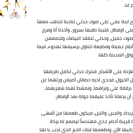
 غد.
ومرح ابنة عمي على صوت جدتي تنادينا لنذهب معها
 الإفطار، فلبينا طلبها بسرور، وأخذنا أنا ومرح
 بصوت جميل، وجدتي تتفقد البيضات وتجمعهن
من أبقار جميلة ومطيعة تتناول برسيمها بهدوء، فيما
واق المدينة كلها.
لمغرّدة على الأشجار، فنترك جدتي تكمل طريقها
ل الخيول، فجدي لديه حصانان أصيلان ورثهما عن
ل برفقة علي ونراهما، ونمشط لهما شعريهما،
ن يجعلنا نأخذ عليهما جولة بعد الإفطار.
لزبدة، والجبن، واللبن، فيكون طعمها من أشهى
قريبة أحضر جدي مهندساً ليصمم له بركة
بها الآن، ونطعمها فتات الخبز الذي تحب، يا لها