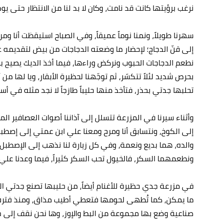
نرغب برؤيتها كانت قد نامت، وكان لا بد لنا من الانتظار حتى يوم
سهرنا طويلاً، ونمنا نوماً عميقاً، وفي الصباح استيقظت أنا 
إلى قنّ الدجاج؛ لإحضار ما وضعته الدجاجات من بيض لتقديمه على
نطعم الدجاجات الحبوب ونركض وراءها، فيما أخذ الديك يصيح
بحرص شديد لئلاً تتكسّر، ثم توجّهنا لحظيرة الأبقار، ويا لها 
تحلبها جدتي بحذر، فتأخذ منها حليباً طازجاً لا نجد مثله في أس
وأثناء سيرنا في المزرعة تتسلل إلى آذاننا أصوات العصافير ا
إلى الكوخ، ونتسابق أنا ومرح ومعنا علي ابن عمتي إلى إصطب
والده، هما بديع ونعمة، وفي كل زيارة لنا نذهب إلى الإصطب
ونطعمهما السكر، فالخيول تحب السكر كثيراً، فيما وعدنا علي أ
في مزرعة جدي حظيرة للأغنام أيضاً، من حليبها تصنع جدتي ا
ما يمكن، كما تُطهى لحومها فتعطي أطيب مذاق، ومنذ فترة 
صناعية وضع بها مجموعة من البط والإوز، وها نحن نقف إلى جان