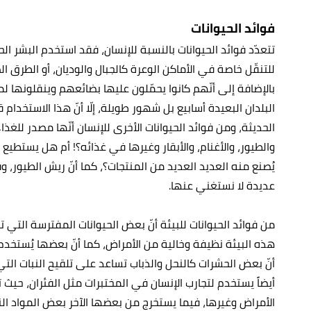
فوائد الحيوانات
تتعدّد فوائد الحيوانات بالنسبة للإنسان، فقد استخدم البشر الح
للتنقّل خاصة في الأماكن الوعرة كالجبال والوديان، أو الطرق 
بالإضافة إلى أنّهم كانوا يحمّلون عليها بضائعهم وينقلونها
البلدان البعيدة أسابيع بل شهور طويلة، إلّا أنّ هذا الاستخدا
الحديثة، ومن فوائد الحيوانات الأخرى للإنسان أنّها مصدر للغذ
والطيور، والأغنام، والأبقار وغيرها في غذائه؟! أم هل يستطيع 
يُصنع منه العديد العديد من المنتجات؟، كما أنّ ريش الطيور،
عديدة لا نستغني عنها.
من فوائد الحيوانات للبيئة أنّ بعض الحيوانات المفترسة التي
هذه البيئة نظيفة وخالية من الأمراض، كما أنّ بعضها يُستخدم
أنّ بعض الحشرات كالنحل والذباب تساعد على تلقيح النبات التي ل
أيضاً يستخدم لتجارب الإنسان في المختبرات مثل الفئران، حي
الأمراض وغيرها، فيما يستخرج من بعضها الآخر بعض المواد الن