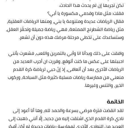
تكن تجربها إن لم يحدث هذا الحادث.
فقلت: مثل ماذا وقدمي مكسورة يا أبي؟
فقال: الرياضات عديدة ومتنوعة يا بني، ومنها الرياضات العقلية،
مثل رياضة الشطرنج الممتعة، فهي رياضة جميلة وتحفّز العقل،
وستساعدك على تخطي مرحلة مرضك هذه دون أن تشعر.
وافقت على ذلك وبدأنا انا وأبي بالتمرين واللعب، فشعرت بأنني
احببتها على عكس ما كنت أتوقع، وقررت ان أجرب العديد من
الرياضات الأخرى بعد أن أتعافى، إذ إنّ حبي لرياضة كرة القدم
منعني من ممارسة رياضات مسلية كثيرة مثل السباحة، وركوب
الخير، والتنس وغيرها.
الخاتمة
لقد انقضت فترة مرضي بسرعة والحمد لله، وها أنا أعود إلى
نادي كرة القدم الذي اشتقت إليه من جديد، إلّا أنني ذهبت إلى
العديد من النوادي الأخرى لممارسة رياضات جديدة لم أكن أفكر