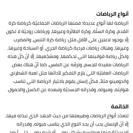
أنواع الرياضات
الرياضة لها أنواع عديدة؛ فمنها الرياضات الجماعيّة كرياضة كرة
القدم، وكرة السلّة، وكرة الطائرة وغيرها، ورياضات زوجيّة لا تكون
إلّا بوجود لاعبَين على الأقل مثل: رياضة كرة التنس، والمضرب
وغيرها، وهناك رياضات فردية كرياضة الجري، أو السباحة وغيرها،
ولكلّ رياضة قوانينها التي تحكمها، ومشجّعيها، إلّا أنّ كلّ هذه
الرياضات مفيدة للجسم، وترفّه عن النفس، كما أنّ هناك بعض
الرياضات العقليّة التي يلزم التفكير لأدائها مثل لعبة الشطرنج،
والدومينو مثلاً، فكلّ إنسان يقوم باختيار الرياضة التي تناسب
هوايته، وميوله، وقدراته الجسديّة وتبعده عن الكسل والخمول.
الخاتمة
تتعدّد أنواع الرياضات وطبيعتها من حيث الجهد الذي نبذله فيها،
إلّا أنّ الإنسان يجب أن يجد النوع الذي يناسب ميوله، وقدراته
الجسديّة منها ويمارسه بشكل يومي أو شبه يومي حتى يُبعد