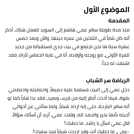
الموضوع الأول
المقدمة
منذ مدة طويلة سافر عمي هاشم إلى السويد للعمل هناك، أذكر
أنه كان شاباً في الثلاثين من عمره حينها، والآن وبعد خمس
عشرة سنة ها نحن نجتمع في بيت جدي لاستقباله من جديد
للمرة الأولى، مع زوجته وأولاده، أنا في غاية الحماس لأراه، فقد
اشتقت له جداً.
الرياضة سر الشباب
دخل عمي إلى البيت فسلمنا عليه جميعاً، واحتضنته واحتضنني
بقوة، فيما أخذت أنظر إليه من قريب وبعيد، فقد بدا شاباً كما لو
أنه سافر البارحة، حتى إنه ازداد شباباً، ولما سألني عن أحوالي
أجبته بأنها بخير والحمد لله، وقلت: عمي، أريد أن أسألك سؤالاً.
قال عمي اسأل يا راشد، ما خطبك؟
-عمي، ما خطبك أنت وقد ازددت شباباً منذ سفرك؟.