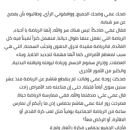
ضحك عمي وضحك الجميع، ووافقوني الرأي، وطالبوه بأن يفصح
عن سر شبابه.
فقال عمي ضاحكاً: ليس هناك سر والله، إنّها الرياضة يا أحباء،
الرياضة التي نغفل عنها طوال حياتنا، فنهمل كنزاً ثميناً فيه كل
الفائدة، فالرياضة مفيدة لحرق الدهون وتجنّب السمنة، التي هي
سبب لمعظم الأمراض، كما أنّها مهمة لتجديد الخلايا، وبناء
العضلات، وإخراج سموم الجسم، وزيادة ليونته ولياقته البدنية،
والكثير من الأمور الأخرى.
ضحكت زوجة عمي وقالت: لم ينقطع هاشم عن الرياضة منذ عشر
سنين سوى أياماً قليلة، حتى إن مناعته ضد الأمراض زادت.
قال عمي علي: صدقتما والله، ففي ممارسة الرياضة حياة.
فصرخت روز ابنة عمي هاشم بحماس: إذن ما رأيكم أن نمارس
ساعة من الرياضة الجماعية يومياً مثل لعب كرة القدم، أو
الطائرة، أو الركض معاً؟
فأجاب الجميع بحماس: فكرة رائعة، ولم لا