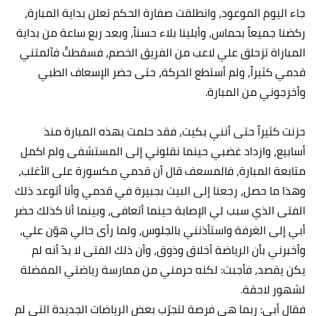
جاء اليوم الموعود، وانطلقت صفارة الحكم تعلن بداية المبارة،
ركضنا جميعاً بحماس، وأبلينا بلاء حسناً، وبعد ربع ساعة من بداية
المباراة تزحلق علي لاعب من الفريق الخصم، فسقطتُ فآلمتني
قدمي كثيراً، ولم أستطع الحركة، حتى حضر الإسعاف الطبي
وأخرجوني من المبارة.
حزنت كثيراً حتى أنني بكيت، فقد حلمت بهذه المبارة منذ
أسابيع، وازداد غضبي حينما نقلوني إلى المستشفى ولم اكمل
متابعة المبارة، فالمسعف قال أن قدمي مكسورة على الأغلب،
وهذا ما حصل، رجعنا إلى البيت بجبيرة في قدمي وأنا أتوعد ذلك
الفتى الذي سبب لي الإصابة حينما أتعافى، وبينما أنا كذلك حضر
أبي إلى الغرفة واستأذنني بالجلوس، ولما رأى حالي هوّن علي،
وأخبرني بأن الرياضة أخلاق وذوق، وأن ذلك الفتى لا بدّ أنه لم
يكن يقصد، فأجبت: لكنه حرمني من ممارسة رياضتي المفضلة
لشهور لاحقة.
فقال أبي: ربما هي فرصة لتجرّب بعض الرياضات الجديدة التي لم