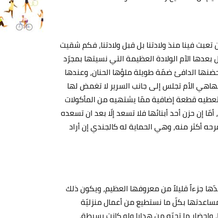
َن تعبت فينا منذ ولادتنا بل قبل ولادتنا، فكم شقيت
بعدها الآم الولادة العظيمة التي نسيتها بمجرّد
حضنها الدافئ ضمّة طويلة ملؤها الحنان، وعندها
، فهاهي الأم تجلس إلى جانب السرير لا تغمض لها
لتعطيه قطعة إضافية ممّا يشتهيه من المأكولات
ا إن حزن أحد أبنائها فلا تسعد إلّا بعد ان تسعده
فرحه أكثر منه، وهي الحماية له كالجندي إن أراد
نسدّها جزءاً قليلاً من معروفها العظيم، ويكون ذلك
مساعدتها بكلّ ما نستطيع من أعمال منزليّة
وإحضار ما تحبّه من هدايا ولو كانت بسيطة،