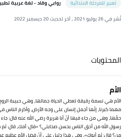
تعبير للمرحلة الابتدائية
روابي وقاد
- لغة عربية تطبي
نُشر في 26 يوليو 2021
، آخر تحديث 20 ديسمبر 2022
المحتويات
الأم
الأم هي نسمة رقيقة تعطي الحياة جمالها، وهي حبيبة الروح، 
مهما كبرنا، إنّها أجمل إنسان على وجه الأرض، وأكرم الناس في ا
حقّها، وهي من جاء فيها أنّ
أبا هريرة رضي الله عنه قال: جاء
رسول الله من أحق الناس بحسن صحابتي؟ «قال: أمك، قال: ثم من
من؟ قال: ثم أبوك»، وفي هذا دليل على أنّ فضل الأم عظيم عظ