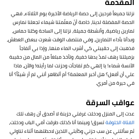
المقدمة
نزلنا جميعاً فرحين إلى حصة الرياضة الأخيرة يوم الثلاثاء، فهي
الحصة المفضلة لدينا، خاصة أنّ معلّمتنا شيماء تجعلنا نمارس
تمارين رياضية، وأنشطة جميلة، نزلنا إلى الساحة وكلنا حماس،
وبدأنا بأداء التمارين، وفي منتصف الوقت شعرت ببعض العطش،
فذهبت إلى حقيبتي كي أشرب الماء منها، وإذا بي أتفاجأ
بزميلتنا رهف تمدّ يدها خفية، وتأخذ مبلغاً من المال من حقيبة
الآنسة شماء! يا إلهي كم تفاجأت وحزنت لما رأيته! والآن، ماذا
علي أن أفعل؟ هل أخبر المعلمة؟ أم أتظاهر أنني لم أر شيئاً؟ أنا
في حيرة من أمري.
عواقب السرقة
عدت إلى المنزل ودخلت غرفتي حزينة لا أصدق أن رهف تلك
الفتاة الخلوقة
تسرق! وبينما أنا كذلك طرقت أمي الباب ودخلت،
ثم سألتني عن سب حزني وكآبتي اللذين لاحظتهما أثناء تناولي