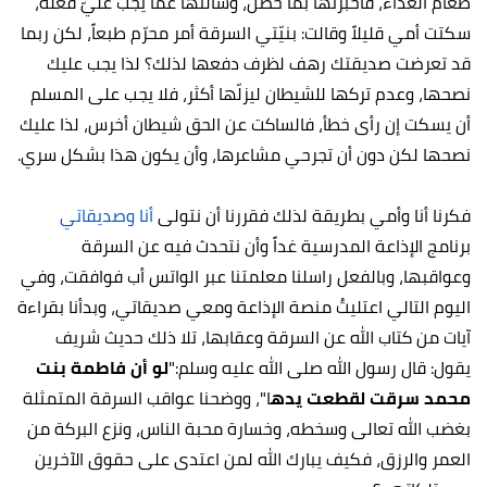
طعام الغداء، فأخبرتها بما حصل، وسألتها عمّا يجب عليّ فعله،
سكتت أمي قليلاً وقالت: بنيّتي السرقة أمر محرّم طبعاً، لكن ربما
قد تعرضت صديقتك رهف لظرف دفعها لذلك؟ لذا يجب عليك
نصحها، وعدم تركها للشيطان ليزلّها أكثر، فلا يجب على المسلم
أن يسكت إن رأى خطأ، فالساكت عن الحق شيطان أخرس، لذا عليك
نصحها لكن دون أن تجرحي مشاعرها، وأن يكون هذا بشكل سري.
فكرنا أنا وأمي بطريقة لذلك فقررنا أن نتولى
أنا وصديقاتي
برنامج الإذاعة المدرسية غداً وأن نتحدث فيه عن السرقة
وعواقبها، وبالفعل راسلنا معلمتنا عبر الواتس أب فوافقت، وفي
اليوم التالي اعتليتُ منصة الإذاعة ومعي صديقاتي، وبدأنا بقراءة
آيات من كتاب الله عن السرقة وعقابها، تلا ذلك حديث شريف
يقول: قال رسول الله صلى الله عليه وسلم:"
لو أن فاطمة بنت
محمد سرقت لقطعت يده
ا"، ووضحنا عواقب السرقة المتمثلة
بغضب الله تعالى وسخطه، وخسارة محبة الناس، ونزع البركة من
العمر والرزق، فكيف يبارك الله لمن اعتدى على حقوق الآخرين