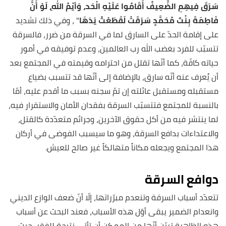
سَرَقَ فِيهِمِ الضَّعِيفُ أَقَامُوا عَلَيْهِ الْحَد، وَأيْمُ اللهِ، لَوْ أَنَّ
فَاطِمَةَ بِنْتَ مُحَمَّدٍ سَرَقَتْ لَقَطَعْتُ يَدَهَا
" ، وفي ذلك تشديد
على إقامة الحدّ على السارق لما في السرقة من ضرر، فالسرقة
تتسبّب للفرد بغضب الله رب العالمين، وعدم توفيقه في أمور
حياته كافّة، كما أنّها تقلل من احترامه وقيمته في المجتمع بعد
أن يُعرف عنه أنّه سارق، بالإضافة إلى أنّها قد تتسبب بضياع
مستقبله ومستقبل عائلته إن تمّ سجنه بسبب ما أقدم عليه، أمّا
بالنسبة للمجتمع فتتسبّب السرقة بفقدان الأمان والاستقرار فيه،
لما ينتشر فيه من أكل حقوق الآخرين، وجرائم متعدّدة كالقتل،
والاعتداءات بدافع السرقة، وهو ما سيسبب الفوضى في أركان
هذا المجتمع ويجعله مكاناً متهالكاً غير صالح للعيش.
دوافع السرقة
تتعدّد أسباب السرقة وتنعدم مبرّراتها، إلّا أنّ ضعف الوازع الديني
وانعدام الضمير يبقى أوّل هذه الأسباب، فعند البحث عن أسباب
هذه الظاهرة تبيّن أنّها من الممكن أن تأتي نتيجة للفقر، حيث