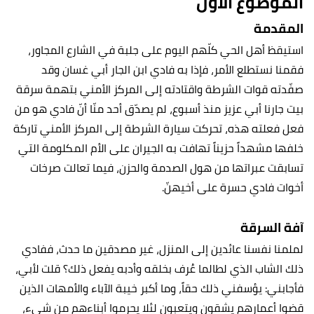
الموضوع الأول
المقدمة
استيقظ أهل الحي كلّهم اليوم على جلبة في الشارع المجاور،
فقمنا نستطلع الأمر، فإذا به فادي ابن الجار أبي غسان وقد
صفّدته قوات الشرطة واقتادته إلى المركز الأمني بتهمة سرقة
بيت جارنا أبي عزيز منذ أسبوع، لم يصدّق أحد منّا أنّ فادي هو من
فعل فعلته هذه، تحركت سيارة الشرطة إلى المركز الأمني تاركة
خلفها مشهداً حزيناً تهافت به الجيران على الأم المكلومة التي
تسابقت عبراتها من هول الصدمة والحزن، فيما تعالت صرخات
أخوات فادي حسرة على أخيهنّ.
آفة السرقة
لملمنا نفسنا عائدين إلى المنزل، غير مصدقين ما حدث، ففادي
ذلك الشاب الذي لطالما عُرف بخلقه وأدبه يفعل ذلك؟ قلت لأبي،
فأجابني: يؤسفني ذلك حقاً، وما أكبر خيبة الآباء والأمهات الذين
قضوا أعمارهم يشقون ويتعبون لئلا يحرموا أبناءهم من شيء،