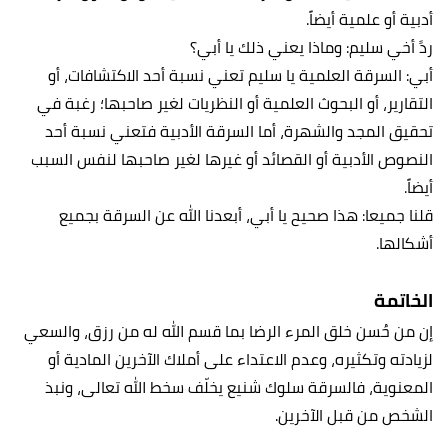
أدبية أو علمية أيضاً.
ردََ أخي سليم: وماذا يعني ذلك يا أبي؟
أبي: السرقة العلمية يا سليم تعني نسبة أحد الاكتشافات، أو
التقارير، أو البحوث العلمية أو النظريات لغير صاحبها؛ رغبة في
تحقيق المجد والشهرة، أما السرقة الأدبية فتعني نسبة أحد
النصوص الأدبية أو القصائد أو غيرها لغير صاحبها لنفس السبب
أيضاً.
قلنا جميعا: هذا صحيح يا أبي، أبعدنا الله عن السرقة بجميع
أشكالها.
الخاتمة
إن من حُسن خلق المرء الرضا بما قسم الله له من رزق، والسعي
لزيادته وتكثيره، وعدم الاعتداء على أملاك الآخرين المادية أو
المعنوية، فالسرقة سلوك شنيع يخلّف سخط الله تعالى، ونبذ
الشخص من قبل الآخرين.