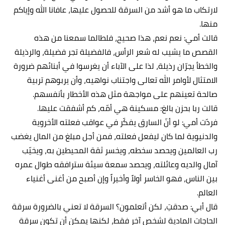
لارتكاب ما هو أشد من السرقة للحصول عليها، عافانا الله وإياكم
منها.
قالت أمي: نعم نعم، هذا صحيح، فلطالما سمعنا من هذه
القصص ما يشيب له شعر الرأس، فالفضيلة تجر فضيلة، والرذيلة
والخطأ يجرّان رذيلة، لذا على الآباء أن يغرسوا في أبنائهم ضرورة
الامتثال لأوامر الله تعالى واجتناب نواهيه، وأن يربوهم تربية
صالحة تعينهم على مواجهة مثل هذه الأخطار بأنفسهم.
قالت ربا بحزن بالغ: مسكينة هي أمّه، كم أشفقت عليها.
فردّت أمي: لو أنّ السارق يفكّر في عواقب فعلته الأخروية
والدنيوية لما كان ليفعل فعلته، فمن أجل مبلغ من المال يغضب
رب العالمين ويحصد سخطه، ويخسر ثقة المحيطين به، ويخيّب
آمال والديه وعائلته، ويحصد سمعة سيئة سترافقه طوال عمره
بين الناس، فهو الخاسر أولاً وأخيراً وإن أصبح من أغنى أغنياء
العالم.
قال أبي: صدقتِ، لكن أتعلمون؟ السرقة لا تعني بالضرورة سرقة
الحاجات المادية لشخص آخر فقط، لكنها يمكن أن تكون سرقة