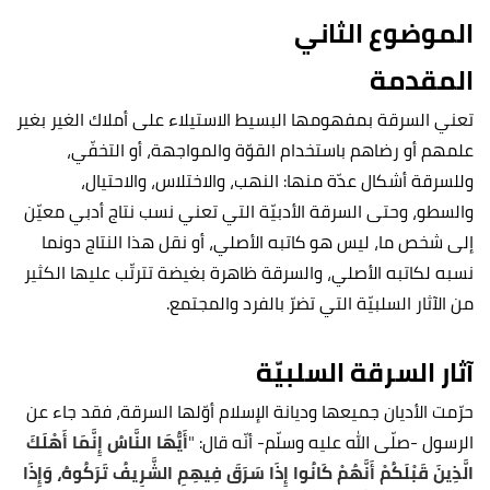
الموضوع الثاني
المقدمة
تعني السرقة بمفهومها البسيط الاستيلاء على أملاك الغير بغير
علمهم أو رضاهم باستخدام القوّة والمواجهة، أو التخفّي،
وللسرقة أشكال عدّة منها: النهب، والاختلاس، والاحتيال،
والسطو، وحتى السرقة الأدبيّة التي تعني نسب نتاج أدبي معيّن
إلى شخص ما، ليس هو كاتبه الأصلي، أو نقل هذا النتاج دونما
نسبه لكاتبه الأصلي، والسرقة ظاهرة بغيضة تترتّب عليها الكثير
من الآثار السلبيّة التي تضرّ بالفرد والمجتمع.
آثار السرقة السلبيّة
حرّمت الأديان جميعها وديانة الإسلام أوّلها السرقة، فقد جاء عن
الرسول -صلّى الله عليه وسلّم- أنّه قال:
"
أَيُّهَا النَّاسُ إِنَّمَا أَهْلَكَ
الَّذِينَ قَبْلَكُمْ أَنَّهُمْ كَانُوا إِذَا سَرَقَ فِيهِمِ الشَّرِيفُ تَرَكُوهُ، وَإِذَا