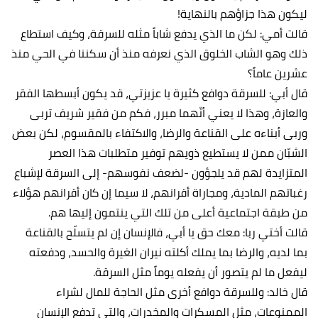
ليكون هذا جزاؤهم بالنهاية!
قالت أمي: لكن ما الذي يدفع شاباً مثله للسرقة، وكيف استطاع
ذلك وهو الشاب الخلوق الذي نعرفه منذ أن سكننا في الحي منذ
عشرين عاماً؟
قال أبي: للسرقة دوافع كثيرة يا عزيزتي، قد يكون أبسطها الفقر
والعازة، وهذا لا يعني أنّهما مبرر، فكم من فقير شريف تربى
وربى أبناءه على القناعة والرضا، والاكتفاء بالمقسوم، لكن بعض
الشبّان ممن لا يستطيع ذويهم توفير متطلبات هذا العصر
المتزايدة لهم قد يلجؤون -لضعف نفوسهم- إلى السرقة لإشباع
رغباتهم المادية، ومجاراة أقرانهم، لا سيما إن كان أقرانهم هؤلاء
من طبقة اجتماعية أعلى من تلك التي ينتمون إليها هم.
قالت أختي ربا: معك حق يا أبي، فالإنسان إن لم يتسلّح بالقناعة
بما لديه، والرضا بما يملك أكلته نيران الغيرة والحسد، ودفعته
ليفعل ما لم يتصور أن يفعله يوماً مثل السرقة.
قال خالد: وللسرقة دوافع أخرى مثل الحاجة للمال لشراء
الممنوعات، مثل المسكرات والمخدرات، والتي تدفع الإنسان