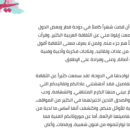
د أن قضت شهراً كاملاً في دوحة قطر وبعض الدول
كأس العالم لعام 2022م، فلطالما سمعت إيلونا مني عن الثقافة العربية الكثير، وقرأت
لياً هم جزء منه، ولمن لا يعرف معنى الثقافة أقول
ن عادات وتقاليد، ونتاجات فكرية وأدبية وفنية
ت أصالة، وغنى وفرادة على الإطلاق.
 تواجدها في الدوحة: لقد سمعت كثيراً عن الثقافة
تفاصيل، فقد أدهشتني عاداتكم وتقاليدكم التي
ّ عيني منها الكرم المتناهي، والشهامة، وحب
 والصدق اللذين اختبرتهما في الكثير من المواقف،
 للأوائل منكم، واكتشفت أنها أساس ما لدينا من
صيلها الرائعة، أما عن موروثاتكم الفنية فما
ما توارثتموه من فنون شعبية، ورقصات، وأغان