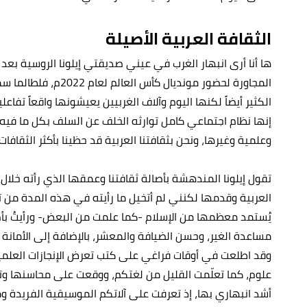
الثقافة العربية الأصيلة
ها أنا أرى انبهار الغرب في عيني صديقتي إيلونا الروسية بع
المجاورة لحضور مونديال 
الكثير أيضاً لكنها اليوم وآلاف الغربيين يعيشونها واقعاً تفاع
إنها نظام اجتماعي كامل توارثه الخلف عن السلف بكل ما فيه م
وعلمية وغيرها، ونحن بثقافتنا العربية قد حظينا بأكثر الثقافا
تقول إيلونا المندهشة بأصالة ثقافتنا وعمقها الذي رأته خلال
العربية وقدمها لكنني لم أتخيل ما رأيته في هذه المدة من 
يُستمد معظمها من الإسلام -كما علمت من البعض- ورأيتُ بأم
مساعدة الغير، وحسن الضيافة والمعشر، بالإضافة إلى الأمانة
وقد اطلعت في أوقات فراغي على كتب تعرض الإنجازات العلمية
علوم، كما تعلّمت القليل من لغتكم، ووقعت على محاسنها وتفا
أشد انبهاري بها، إذ تعرفت على آلاتكم الموسيقية الفريدة و