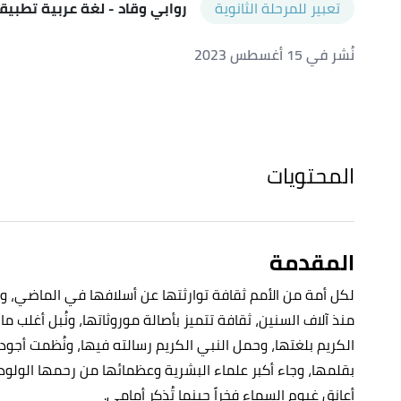
تعبير للمرحلة الثانوية
روابي وقاد
- لغة عربية تطبيق
نُشر في 15 أغسطس 2023
المحتويات
المقدمة
لكل أمة من الأمم ثقافة توارثتها عن أسلافها في الماضي، وإن
منذ آلاف السنين، ثقافة تتميز بأصالة موروثاتها، ونُبل أغلب م
الكريم بلغتها، وحمل النبي الكريم رسالته فيها، ونُظمت أجود
بقلمها، وجاء أكبر علماء البشرية وعظمائها من رحمها الولود، إن
أعانق غيوم السماء فخراً حينما تُذكر أمامي.