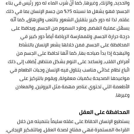
والحديد، والزنك، وغيرها، كما أنّ شرب الماء له دور رئيس في بناء
الجسم؛ فهو يشغل ما نسبته 75% من جسم الإنسان بما في ذلك
عقله، لذا له دور كبير بتقليل الشعور بالتعب والإرهاق، كما أنّه
يسهّل عملية الهضم، وطرد السموم من الجسم، ويحافظ على
درجة حرارة الجسم، وللممارسة الرياضة أيضاً دور كبير في
المحافظة على الجسم، فمن خلالها يشعر الإنسان بالنشاط
والبهجة إذا بدأ صباحه بها، كما أنّها تحافظ على الجسم من
أمراض القلب، وتساعد على النوم بشكل منتظم، يُضاف إلى ذلك
اتّباع نظام غذائي مناسب يتناول فيه الإنسان وجبات الطعام في
مواعيدها الصحيحة بكميات معقولة، ويقوم بالتركيز على
الأطعمة التي تحتوي عناصر مهمة مثل البروتين، والمعادن
وغيرها.
المحافظة على العقل
يستطيع الإنسان الحفاظ على عقله سليماً بتنميته من خلال
القراءة المستمرة فهي مفتاح لصحة العقل، وبالتفكير الإيجابي،