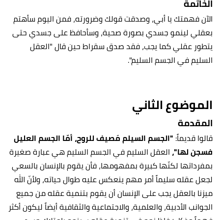
الخاتمة
الآن فهمتك يا أبي، وصدقت قولك وضرورته، فمن اليوم سأهتم
بعقلي لينمو جسدي بصورة صحية، وسأحافظ على جسدي حتى
يتطور عقلي كما يجب، فقد صدق سقراط حين قال "العقل
السليم في الجسم السليم".
الموضوع الثاني
المقدمة
قالوا قديماً:
"الجسم السيلم مَصيف للروح، أمّا الجسم العليل
فسجن لها"،
العقل السليم في الجسم السليم هي عبارة صغيرة
بمفرداتها لكنّها كبيرة بمفهومها، فأن يقوم بالإنسان بالسعي
لجعل عقله سليماً أمر مهم ينعكس عليه طوال حياته، ولأنّ الله
ميزنا بالعقل يجب على الإنسان أن يقوم بتنمية عقله من جميع
الجوانب الأدبية، والعلمية، والاجتماعية والثقافية أيضاً ليكون أكثر