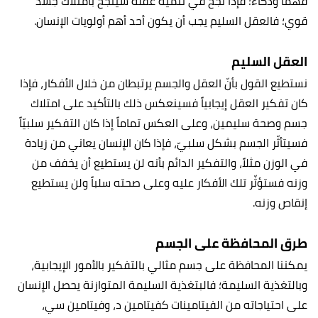
فهماً وذكاء؛ فإذا نجح في تنمية عقله سينجح بامتلاك جسد
قوي؛ فالعقل السليم يجب أن يكون أحد أهم أولويات الإنسان.
العقل السليم
نستطيع القول بأنّ العقل والجسم يرتبطان من خلال الأفكار، فإذا
كان تفكير العقل إيجابياً فسينعكس ذلك بالتأكيد على امتلاك
جسم وصحة سليمين، وعلى العكس تماماً إذا كان التفكير سلبيّاً
فسيتأثّر الجسم بشكل سلبيّ، فإذا كان الإنسان يعاني من زيادة
في الوزن مثلاً، والتفكير الدائم بأنه لن يستطيع أن يخفف من
وزنه فستؤثّر تلك الأفكار عليه وعلى صحته سلباً ولن يستطيع
إنقاص وزنه.
طرق المحافظة على الجسم
يمكننا المحافظة على جسم مثالي بالتفكير بالأمور الإيجابية،
وبالتغذية السليمة؛ فالبتغذية السليمة المتوازنة يحصل الإنسان
على احتياجاته من الفيتامينات كفيتامين د، وفيتامين سي،