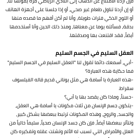
فإن أردنا الامتناع عن الذهاب إلى النادي الرياضي مرة يقولها لنا،
أو إن أردنا تناول طعام غير صحي، أو إذا جلسنا على أجهزة الهاتف
أو اللوح الذكي فترات طويلة، وأنا لم أكن أفهم ما قصده منها
بدقة، فسألته يوما عن معناها، ومنذ ذلك الحين وأنا أستخدمها
أيضاً، فقد اقتنعت بها وصدقتها.
العقل السليم في الجسم السليم
-أبي، أسمعك دائما تقول لنا "العقل السليم في الجسم السليم"
فما حكاية هذه العبارة؟
-هذه العبارة يا أسامة هي مثل يوناني قديم قاله الفيلسوف
سقراط.
-حسناً، وماذا كان يقصد بها يا أبي؟
-يتكون جسم الإنسان من ثلاث مكونات يا أسامة هي العقل،
والجسد، والروح، وهذه المكونات ترتبط ببعضها بشكل كبير،
وتتأثر ببعضها أيضاً، فإن كان جسد الإنسان صحياً، سليماً خالياً من
العلل والأمراض التي تسبب له الألم وتشتت عقله وتفكيره كان