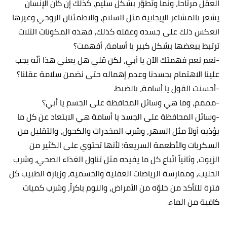
العقل مرتاحاً، ونما وتطوّر بشكل سليم، كذلك إن كان الإنسان
يشعر بالمشاعر الإيجابية مثل السلام، والاطمئنان الروحي وغيرها
انعكس ذلك على جسده وعقله كذلك، فهذه المكونات الثلاث
ترتبط ببعضها بشكل كبير يا أسامة، أفهمت؟
-نعم نعم فهمتك الآن يا أبي، لكن قلي هل يعني هذا أنّه يجب
علينا الاهتمام بجسدنا وعدم إهماله حتى نضمن سلامة عقلنا؟
-أحسنت القول يا أسامة، بالضبط.
-مممم، وما هي وسائل المحافظة على الجسم يا أبي؟
-وسائل المحافظة على الجسد يا أسامة هي الابتعاد عن كل ما
يؤذيه أولاً مثل السهر، وشرب المخدرات والكحول، والتقليل من
السكريات والأطعمة السريعة؛ لأنها تحتوي على الكثير من
الزيوت، وثانياً اتّباع كل ما يفيده مثل تناول الغذاء الصحي، وشرب
الحليب، وممارسة الرياضات العقلية والجسمية، وزيارة الطبيب كل
فترة للتأكد من خلوّه من الأمراض، والنوم باكراً، وشرب كميات
كافية من الماء.