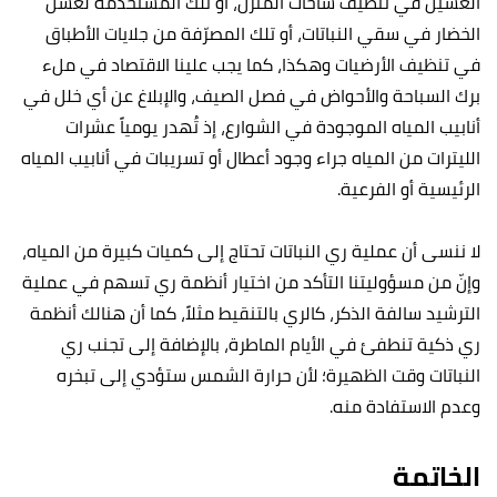
الغسيل في تنظيف ساحات المنزل، او تلك المستخدمة لغسل
الخضار في سقي النباتات، أو تلك المصرّفة من جلايات الأطباق
في تنظيف الأرضيات وهكذا، كما يجب علينا الاقتصاد في ملء
برك السباحة والأحواض في فصل الصيف، والإبلاغ عن أي خلل في
أنابيب المياه الموجودة في الشوارع، إذ تُهدر يومياً عشرات
الليترات من المياه جراء وجود أعطال أو تسريبات في أنابيب المياه
الرئيسية أو الفرعية.
لا ننسى أن عملية ري النباتات تحتاج إلى كميات كبيرة من المياه،
وإنّ من مسؤوليتنا التأكد من اختيار أنظمة ري تسهم في عملية
الترشيد سالفة الذكر، كالري بالتنقيط مثلاً، كما أن هنالك أنظمة
ري ذكية تنطفئ في الأيام الماطرة، بالإضافة إلى تجنب ري
النباتات وقت الظهيرة؛ لأن حرارة الشمس ستؤدي إلى تبخره
وعدم الاستفادة منه.
الخاتمة