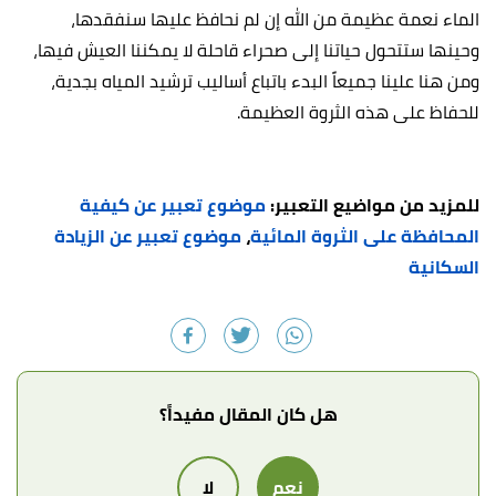
الماء نعمة عظيمة من الله إن لم نحافظ عليها سنفقدها،
وحينها ستتحول حياتنا إلى صحراء قاحلة لا يمكننا العيش فيها،
ومن هنا علينا جميعاً البدء باتباع أساليب ترشيد المياه بجدية،
للحفاظ على هذه الثروة العظيمة.
للمزيد من مواضيع التعبير:
موضوع تعبير عن كيفية
المحافظة على الثروة المائية
،
موضوع تعبير عن الزيادة
السكانية
هل كان المقال مفيداً؟
نعم
لا