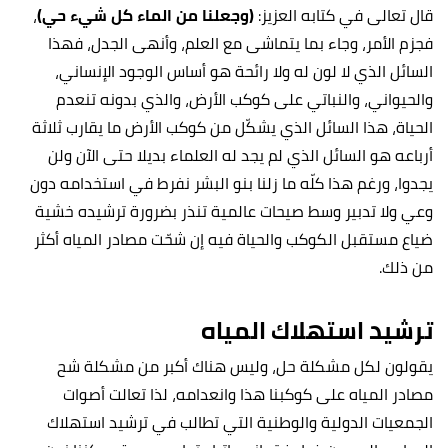
قال تعالى في كتابه العزيز:
(وجعلنا من الماء كل شيء حي)
،
فجزم الأمر، وجاء بما يتماشى مع العلم، وأنهى الجدل، فهذا
السائل الذي لا لون له ولا رائحة هو أساس الوجود الإنساني،
والحيواني، والنباتي على كوكب الأرض، والذي بدونه تنعدم
الحياة، هذا السائل الذي يشكّل من كوكب الأرض ما يقارب ثلاثة
أرباعه هو السائل الذي لم يجد له العلماء بديلا حتى الآن ولن
يجدوا، ورغم هذا كلّه ما زلنا بنو البشر نفرط في استخدامه دون
وعي ولا تدبير وسط صيحات عالمية تنذر بضرورة ترشيده خشية
ضياع مستقبل الكوكب والحياة فيه إن شحّت مصادر المياه أكثر
من ذلك.
ترشيد استهلاك المياه
يقولون لكل مشكلة حل، وليس هناك أكبر من مشكلة شح
مصادر المياه على كوكبنا هذا وانعدامه، لذا تعالت أصوات
الجمعيات الدولية والوطنية التي تطالب في ترشيد استهلاك