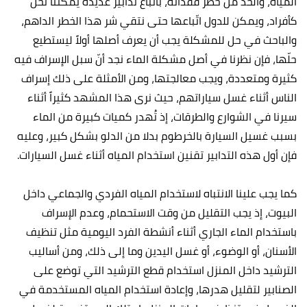
المياه، والحد من خطر فقدانه، باتباع تدابير عديدة يمكننا نحن
كأفراد، ويمكن للدول اتّباعها حتى نتقي شر هذا الخطر الداهم،
والباحث في حل للمشكلة يجب أن يعرف أصلها أولاً ليستطيع
حلّها، فإن نظرنا في أصل مشكلة الماء نجد أنّ سبل الإسراف فيه
كثيرة ومتعددة، ويجب معالجتها، ومن الأمثلة على ذلك إسراف
الناس أثناء غسل سياراتهم، حيث نرى هذا المشهد كثيراً أثناء
سيرنا في الشوارع والطرقات، إذ تُهدر كميات كبيرة من الماء
بسبب غسيل السيارة بالخرطوم بدلا من الدلو بشكل كبير، وعليه
فإن أول هذه التدابير تقنين استخدام المياه أثناء غسل السيارات.
كما يجب علينا الانتباه لاستخدام المياه الفردي والجماعي داخل
البيوت، إذ يجب التقليل من وقت الاستحمام، وعدم الإسراف
باستخدام الماء الجاري أثناء أنشطة الفرد اليومية مثل تنظيف
الأسنان، أو الوضوء، أو غسل اليدين وما إلى ذلك، ومن أساليب
الترشيد داخل المنزل استخدام قطع الترشيد التي توضع على
الصنابير لتقليل هدرها، وإعادة استخدام المياه المستخدمة في