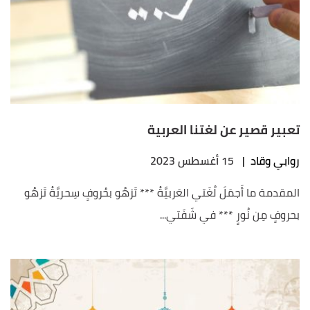
تعبير قصير عن لغتنا العربية
روابي وقاد
|
15 أغسطس 2023
المقدمة ما أَجمَلَ لُغَتي العَربيَّةْ *** تَزهُو بحُروفٍ سِحريَّةْ تَزهُو
بحروفٍ مِن نُورٍ *** في شَفَتي...