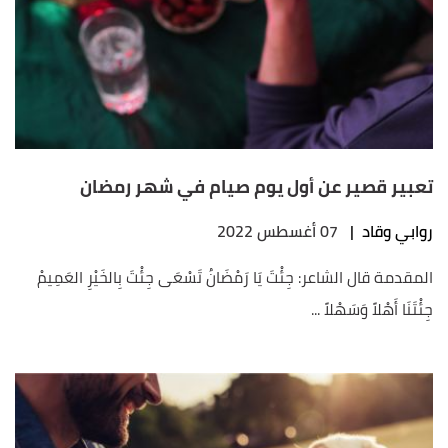
تعبير قصير عن أول يوم صيام في شهر رمضان
روابي وقاد
|
07 أغسطس 2022
المقدمة قال الشاعر: جِئْتَ يَا رَمْضَانُ تَسْعَى جِئْتَ بِالخَيْرِ العَمِيمْ
جِئْتَنَا أَهْلاً وَسَهْلاً ...